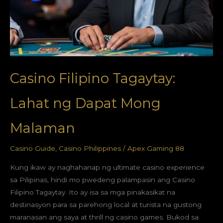
Casino Filipino Tagaytay:
Lahat ng Dapat Mong
Malaman
Casino Guide
,
Casino Philippines
/
Apex Gaming 88
Kung ikaw ay naghahanap ng ultimate casino experience
sa Pilipinas, hindi mo pwedeng palampasin ang Casino
Filipino Tagaytay. Ito ay isa sa mga pinakasikat na
destinasyon para sa parehong local at turista na gustong
maranasan ang saya at thrill ng casino games. Bukod sa