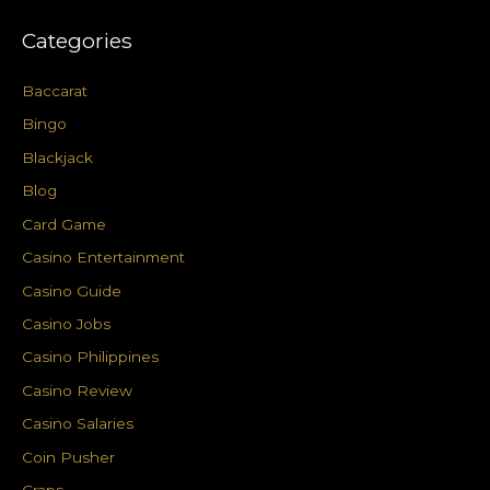
Categories
Baccarat
Bingo
Blackjack
Blog
Card Game
Casino Entertainment
Casino Guide
Casino Jobs
Casino Philippines
Casino Review
Casino Salaries
Coin Pusher
Craps