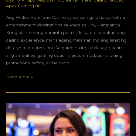
Apex Gaming 88
Ang Widus Hotel and Casino ay isa sa mga pinakasikat na
entertainment destinations sa Angeles City, Pampanga.
Kung plano mong bumisita para sa leisure o subukan ang
casino experience, mahalagang malaman mo ang lahat ng
detalye bago pumunta. Sa guide na ito, tatalakayin natin
ang amenities, gaming options, accommodations, dining,
promotions, safety, at iba pang
Read More »
Hann
Casino
Resort
Clark: