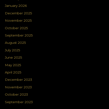
January 2026
December 2025
November 2025
October 2025
September 2025
August 2025
July 2025
June 2025
May 2025
April 2025
December 2023
November 2023
October 2023
September 2023